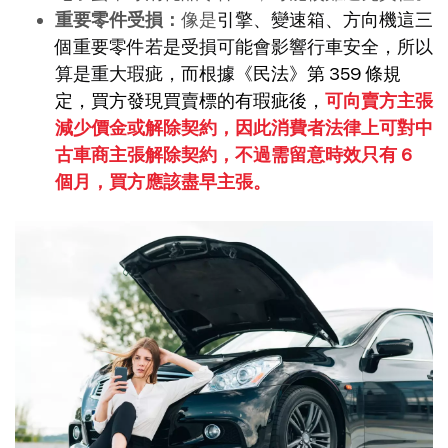
重要零件受損：
像是
引擎、變速箱、方向機這三
個重要零件若是受損可能會影響行車安全，所以
算是重大瑕疵，而根據
《民法》第 359 條
規
定，買方發現買賣標的有瑕疵後，
可向賣方主張
減少價金或解除契約，因此消費者法律上可對中
古車商主張解除契約，不過需留意時效只有 6
個月，買方應該盡早主張。