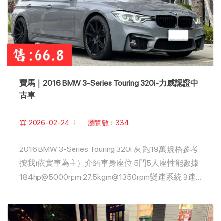
寶馬｜2016 BMW 3-Series Touring 320i-力威認證中
古車
瀏覽數：334
2026-02-24
2016 BMW 3-Series Touring 320i 灰 跑19萬規格參考
按我(依實車為主）介紹車身座位 5門5人座性能數據
184hp@5000rpm 27.5kgm@1350rpm變速系統 8速
手自排能量消耗 平均 市區 高速引擎形式 渦輪增壓,
直列4缸, DOHC雙凸輪軸, 16氣門產地 進口排氣量
1998ccBMW小改款3系列Touring全車系標準配備的