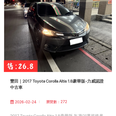
LED頭燈及LED日間行車燈共構出目光炯炯的外型。
流利的車體曲線讓3系列的車尾更顯寬闊，如羽翼般
的嶄新LED尾燈線條造就全新3系列在夜晚依舊光彩
奪目。在此M Sport車款所配備之M款空力套件、18
吋M款星輻式輪圈、M款跑車化懸吊、黑色高光澤窗
框更將運動個性表露無遺，詮釋性能血統。3系列延
續一貫以駕駛者為導向的內裝鋪陳，坐進駕駛座後，
印入眼簾的便是採水平分層式(Layer)設計的高光澤面
板中央控制台，營造高雅的視覺效果；搭配以鍍鉻材
質點綴的中控台按鍵、冷氣出風口、雙前座電動座椅
調整按鈕與電動車窗開關，呈現濃厚的科技質感。3
豐田｜2017 Toyota Corolla Altis 1.8豪華版-力威認證
系列Toyring所搭載之新世代TwinPower Turbo汽由引
中古車
擎在動力的同時將節能表現更加優化。320i、330i所
配備的TwinPower Turbo汽油直列四缸引擎，分別提
瀏覽數：272
2026-02-24
供184匹、252匹馬力。經典的BMW後輪驅動設計、
協調的50:50車身比重，讓3系列Touring擁有競爭者
2017 Toyota Corolla Altis 1.8豪華版 灰 跑21萬規格參