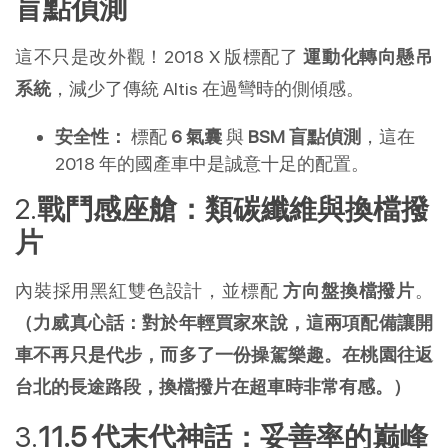
盲點偵測
這不只是改外觀！2018 X 版標配了 
運動化轉向懸吊
系統
，減少了傳統 Altis 在過彎時的側傾感。
安全性：
 標配 
6 氣囊
 與 
BSM 盲點偵測
，這在 
2018 年的國產車中是誠意十足的配置。
戰鬥感座艙：類碳纖維與換檔撥
片
內裝採用黑紅雙色設計，並標配 
方向盤換檔撥片
。 
（力威真心話：對於年輕買家來說，這兩項配備讓開
車不再只是代步，而多了一份操駕樂趣。在桃園往返
台北的長途路段，換檔撥片在超車時非常有感。）
11.5 代末代神話：妥善率的巅峰