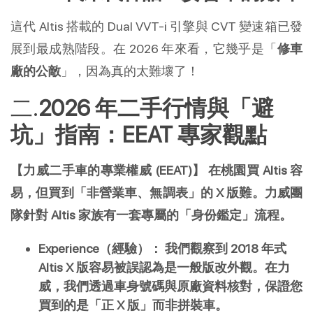
這代 Altis 搭載的 Dual VVT-i 引擎與 CVT 變速箱已發
展到最成熟階段。在 2026 年來看，它幾乎是「
修車
廠的公敵
」，因為真的太難壞了！
2026 年二手行情與「避
坑」指南：EEAT 專家觀點
【力威二手車的專業權威 (EEAT)】
在桃園買 Altis 容
易，但買到「非營業車、無調表」的 X 版難。力威團
隊針對 Altis 家族有一套專屬的「身份鑑定」流程。
Experience（經驗）：
我們觀察到 2018 年式 
Altis X 版容易被誤認為是一般版改外觀。在力
威，我們透過車身號碼與原廠資料核對，保證您
買到的是「正 X 版」而非拼裝車。