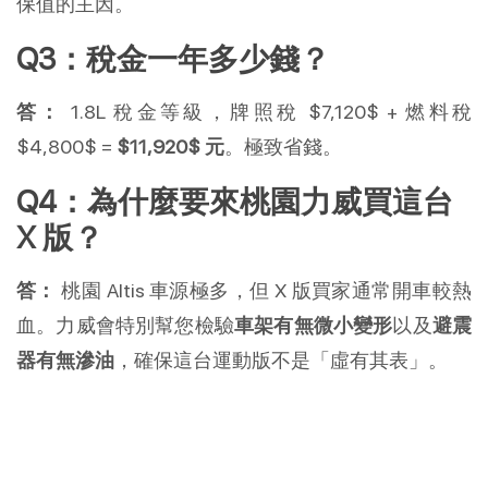
保值的主因。
Q3：稅金一年多少錢？
答：
 1.8L 稅金等級，牌照稅 $7,120$ + 燃料稅 
$4,800$ = 
$11,920$ 元
。極致省錢。
Q4：為什麼要來桃園力威買這台 
X 版？
答：
 桃園 Altis 車源極多，但 X 版買家通常開車較熱
血。力威會特別幫您檢驗
車架有無微小變形
以及
避震
器有無滲油
，確保這台運動版不是「虛有其表」。