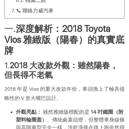
桃園二館
📞 聯絡力威汽車
深度解析：2018 Toyota 
Vios 雅緻版（陽春）的真實底
牌
2018 大改款外觀：雖然陽春，
但長得不老氣
2018 年是 Vios 的重大改款年份，車頭換上了極具侵
略性的 V 形大嘴巴設計。
外觀亮點：
 雖然雅緻版標配的是 
14 吋鐵圈（附
塑料輪圈蓋）
、傳統鹵素頭燈，但整體車身線條
與高階車型完全一樣，洗乾淨後在路上跑依然很