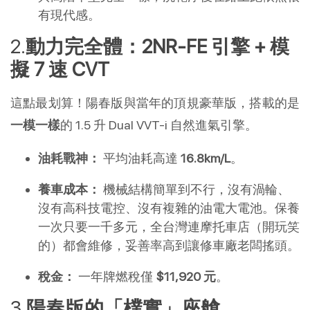
有現代感。
動力完全體：2NR-FE 引擎 + 模
擬 7 速 CVT
這點最划算！陽春版與當年的頂規豪華版，搭載的是
一模一樣
的 1.5 升 Dual VVT-i 自然進氣引擎。
油耗戰神：
 平均油耗高達 
16.8km/L
。
養車成本：
 機械結構簡單到不行，沒有渦輪、
沒有高科技電控、沒有複雜的油電大電池。保養
一次只要一千多元，全台灣連摩托車店（開玩笑
的）都會維修，妥善率高到讓修車廠老闆搖頭。
稅金：
 一年牌燃稅僅 
$11,920 元
。
陽春版的「樸實」座艙