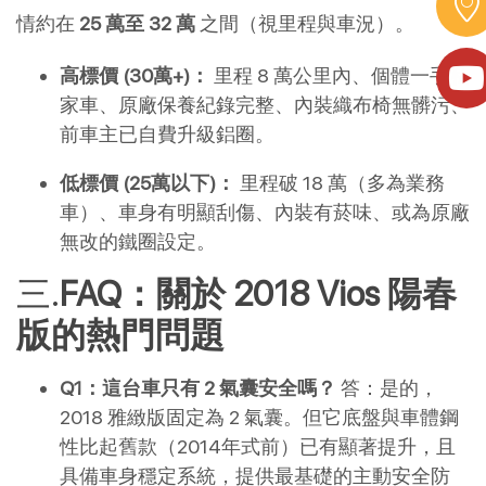
情約在 
25 萬至 32 萬
 之間（視里程與車況）。
高標價 (30萬+)：
 里程 8 萬公里內、個體一手私
家車、原廠保養紀錄完整、內裝織布椅無髒污、
前車主已自費升級鋁圈。
低標價 (25萬以下)：
 里程破 18 萬（多為業務
車）、車身有明顯刮傷、內裝有菸味、或為原廠
無改的鐵圈設定。
FAQ：關於 2018 Vios 陽春
版的熱門問題
Q1：這台車只有 2 氣囊安全嗎？
 答：是的，
2018 雅緻版固定為 2 氣囊。但它底盤與車體鋼
性比起舊款（2014年式前）已有顯著提升，且
具備車身穩定系統，提供最基礎的主動安全防