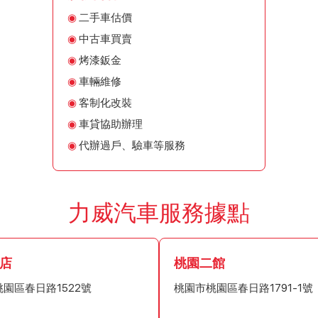
二手車估價
中古車買賣
烤漆鈑金
車輛維修
客制化改裝
車貸協助辦理
代辦過戶、驗車等服務
力威汽車服務據點
店
桃園二館
園區春日路1522號
桃園市桃園區春日路1791-1號