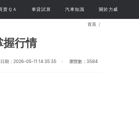
買賣ＱＡ
車貸試算
汽車知識
關於力威
首頁
掌握行情
瀏覽數：3584
期：2026-05-11 14:35:35