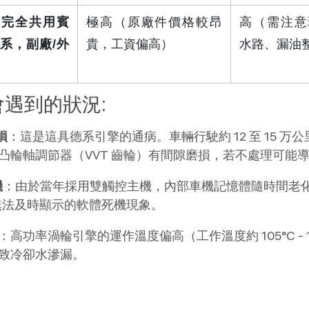
力完全共用賓
極高（原廠件價格較昂
高（需注意
 體系，副廠/外
貴，工資偏高）
水路、漏油
手車會遇到的狀況:
：這是這具德系引擎的通病。車輛行駛約 12 至 15 万公
損
凸輪軸調節器（VVT 齒輪）有間隙磨損，若不處理可能
：由於當年採用雙觸控主機，內部車機記憶體隨時間老
機
無法及時顯示的軟體死機現象。
：高功率渦輪引擎的運作溫度偏高（工作溫度約 105°C -
致冷卻水滲漏。