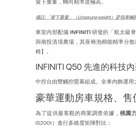
簧下重量，轉向精準度極高。
備註:「簧下重量」（Unsprung weigh
車室內部配備 
 研發的「航太級
INFINITI
與南投清境農場，其座椅泡棉能精準分散尾
椅】。
INFINITI Q50 先進的科
中控台由雙觸控螢幕組成。全車內飾運用
豪華運動房車規格、售
為了提供最客觀的商業調查依據，
桃園
IS200t）進行多維度矩陣對比：