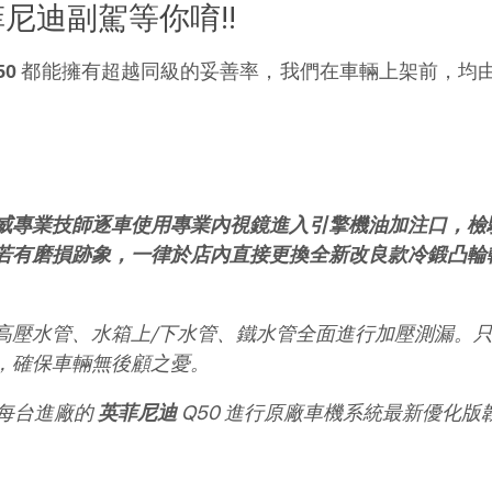
尼迪副駕等你唷!!
 都能擁有超越同級的妥善率，我們在車輛上架前，均
50
威專業技師逐車使用專業內視鏡進入引擎機油加注口，檢
若有磨損跡象，一律於店內直接更換全新改良款冷鍛凸輪
高壓水管、水箱上/下水管、鐵水管全面進行加壓測漏。
，確保車輛無後顧之憂。
每台進廠的 
 Q50 進行原廠車機系統最新優化
英菲尼迪