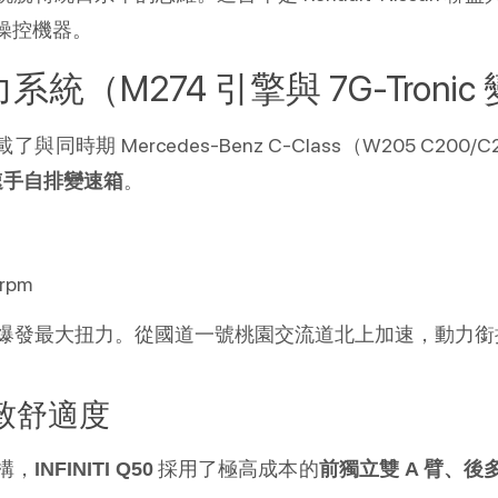
操控機器。
動力系統（M274 引擎與 7G-Troni
載了與同時期 Mercedes-Benz C-Class（W205 C200
。
s 七速手自排變速箱
 rpm
時即可爆發最大扭力。從國道一號桃園交流道北上加速，動
極致舒適度
構，
 採用了極高成本的
INFINITI Q50
前獨立雙 A 臂、