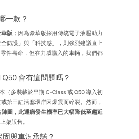
買哪一款？
；因為豪華版採用傳統電子液壓助力
豪華版
安全防護」與「科技感」，則強烈建議直上
注意電子零件壽命，但在力威購入的車輛，我們都
I Q50 會有這問題嗎？
多裝載於早期 C-Class 或 Q50 導入初
缸或第三缸活塞環岸因爆震而碎裂。然而，
供油點陣圖，此通病發生機率已大幅降低至趨近
才上架販售。
樣的保固與車況承諾？