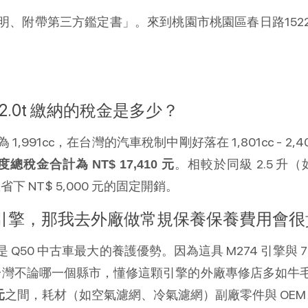
明、附帶第三方鑑定書」。來到桃園市桃園區春日路152
Q50 2.0t 繳納的稅金是多少？
1,991cc，在台灣的汽車稅制中剛好落在 1,801cc - 2
。相較於同級 2.5 升（
度總稅金合計為 NT$ 17,410 元
您省下 NT$ 5,000 元的固定開銷。
引擎，那我去外廠做常規保養保養費用會很
50 中古車最大的養護優勢。因為這具 M274 引擎與 7G-Tro
極大。全台灣不論哪一個縣市，懂修這顆引擎的外廠專修店多
之間，耗材（如空氣濾網、冷氣濾網）副廠零件與 OEM 件選
元