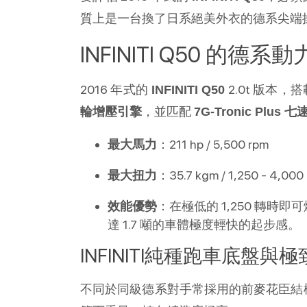
質上是一台換了日系絕美外衣的德系尖端
INFINITI Q50 的德系
2016 年式的 
 2.0t 版本，搭
INFINITI Q50
，並匹配 
輪增壓引擎
7G-Tronic Plu
：211 hp / 5,500 rpm
最大馬力
：35.7 kgm / 1,250 - 4,000
最大扭力
：在極低的 1,250 轉
效能優勢
達 1.7 噸的車體極度輕快的起步感。
INFINITI純種跑車底盤與
不同於同級德系對手常採用的前麥花臣結