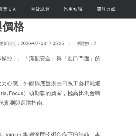
買賣ＱＡ
車貸試算
汽車知識
關於力威
與價格
瀏覽數：2
更新日期：2026-07-03 17:05:25
「後驅操控」、「滿配安全」與「進口門面」的
z 的動力心臟，外觀與底盤則由日系工藝精雕細
, Focus）頭期款的買家，極高比例會轉
況實測與選購指南。
與 Daimler 集團深度技術合作下的結晶，本