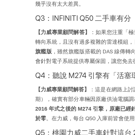
幾乎沒有太大差異。
Q3：INFINITI Q50 
：如果您注重「極
【力威專業顧問解答】
轉向系統，且沒有過多複雜的雷達模組，
，雖然旗艦版搭載的 DAS 線傳轉向
旗艦版
會針對電子系統提供專屬保固，讓您免去
Q4：聽說 M274 引擎有「活塞環
：這是在網路上討論度
【力威專業顧問解答】
期），確實有部分車輛因原廠供油電腦調
2016 年式之後的 M274 引擎，原
。在力威，每台 Q50 入庫前皆會
於零
Q5：桃園力威二手車針對這台 20