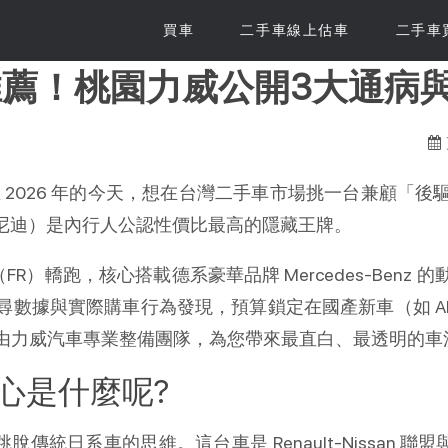
買車
二手車線上估車
二手車
車推薦！桃園力威公開3大通病
算，在 2026 年的今天，想在台灣二手車市場挑一台兼顧
尼迪）是內行人公認性價比最高的隱藏王牌。
（FR）轎跑，核心搭載德系豪華品牌 Mercedes-Ben
數據與實際購車行為發現，預算鎖定在國產新車（如 Altis
由力威汽車專業整備團隊，為您帶來最直白、最透明的車
 的核心是什麼呢?
脫傳統日系車的思維。這台車是 Renault-Nissan 聯盟