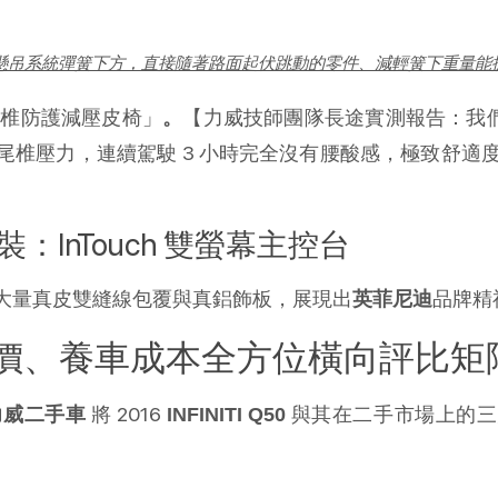
t）是指車輛懸吊系統彈簧下方，直接隨著路面起伏跳動的零件、減輕簧下
脊椎防護減壓皮椅」
【力威技師團隊長途實測報告：我們實
。
椎壓力，連續駕駛 3 小時完全沒有腰酸感，極致舒適度
技內裝：InTouch 雙螢幕主控台
大量真皮雙縫線包覆與真鋁飾板，展現出
品牌精
英菲尼迪
價、養車成本全方位橫向評比矩
 將 2016 
 與其在二手市場上的三大宿敵
力威二手車
INFINITI Q50