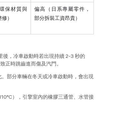
環保材質與
偏高（日系專屬零件，
整修）
部分拆裝工資昂貴）
里後，冷車啟動時若出現持續 2-3 秒的
導致正時跳齒進而傷及汽門。
化。部分車輛在冬天或冷車啟動時，會出現
 110°C），引擎室內的橡膠三通管、水管接