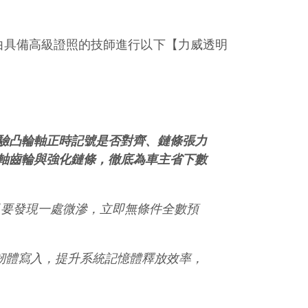
由具備高級證照的技師進行以下【力威透明
驗凸輪軸正時記號是否對齊、鏈條張力
軸齒輪與強化鏈條，徹底為車主省下數
只要發現一處微滲，立即無條件全數預
版韌體寫入，提升系統記憶體釋放效率，