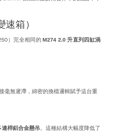
c 變速箱）
/C250）完全相同的 
M274 2.0 升直列四缸渦
力銜接毫無遲滯，綿密的換檔邏輯賦予這台重
。這種結構大幅度降低了
後多連桿鋁合金懸吊