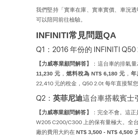
我們堅持「實車在庫、實車實價、車況透
可以陪同前往檢驗。
INFINITI常見問題QA 
Q1：2016 年份的 INFINITI 
：這台車的排氣量為 
【力威專業顧問解答】
，
，
11,230 元
燃料稅為 NT$ 6,180 元
年
22,410 元的稅金，Q50 2.0t 每年直接幫
Q2：
英菲尼迪
這台車搭載賓士
：完全不會。這正是 Q
【力威專業顧問解答】
W205 C200/C300 上的保有量
廠的費用大約在 
NT$ 3,500 - NT$ 4,500 