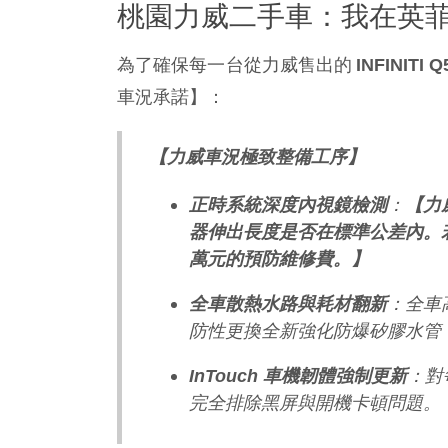
桃園力威二手車：我在英菲
為了確保每一台從力威售出的 
INFINITI Q
車況承諾】：
【力威車況極致整備工序】
：
正時系統深度內視鏡檢測
【力
器伸出長度是否在標準公差內。
萬元的預防維修費。】
：全車
全車散熱水路與耗材翻新
防性更換全新強化防爆矽膠水管
：對
InTouch 車機韌體強制更新
完全排除黑屏與開機卡頓問題。