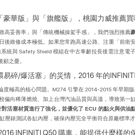
二手車有分「豪華版」與「旗艦版」，桃園力威推薦
致高妥善率」與「傳統機械操駕手感」，我們強烈推薦
日後維修成本極低。如果您常跑高速公路、注重「前衛
系統與 Safety Shield 模組在中古車齡拉長後需
後顧之憂。
易碎/爆活塞」的災情，2016 年的INFINIT
極高的核心問題。M274 引擎在 2014-2015 年早期版本（
校偏向稀薄燃燒、加上台灣汽油品質與高溫，導致第一
廠已經針對活塞材質進行了強化，並優化了 ECU 的點火與
使用缸壓錶測試各缸內壓，確保內壓完全平衡符合原廠標準
16 INFINITI Q50 購車，能提供什麼