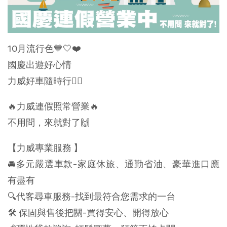
10月流行色💙🤍❤️
國慶出遊好心情
力威好車隨時行👌🏻
🔥力威連假照常營業🔥
不用問，來就對了🙌
【力威專業服務 】
🚘多元嚴選車款-家庭休旅、通勤省油、豪華進口應
有盡有
🔍代客尋車服務-找到最符合您需求的一台
🛠 保固與售後把關-買得安心、開得放心