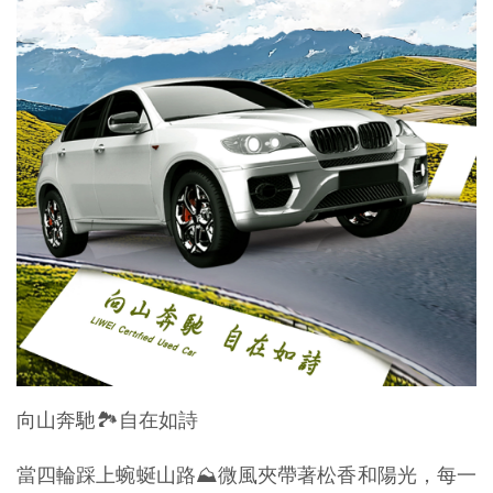
向山奔馳🏞自在如詩
當四輪踩上蜿蜒山路⛰️微風夾帶著松香和陽光，每一