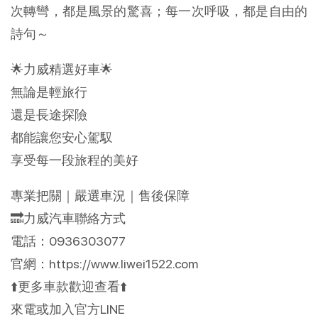
次轉彎，都是風景的驚喜；每一次呼吸，都是自由的
詩句～
🌟力威精選好車🌟
無論是輕旅行
還是長途探險
都能讓您安心駕馭
享受每一段旅程的美好
專業把關｜嚴選車況｜售後保障
🔜力威汽車聯絡方式
電話：0936303077
官網：https://www.liwei1522.com
⬆️更多車款歡迎查看⬆️
來電或加入官方LINE