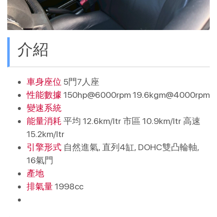
介紹
車身座位
5門7人座
性能數據
150hp@6000rpm 19.6kgm@4000rpm
變速系統
能量消耗
平均 12.6km/ltr 市區 10.9km/ltr 高速
15.2km/ltr
引擎形式
自然進氣, 直列4缸, DOHC雙凸輪軸,
16氣門
產地
排氣量
1998cc