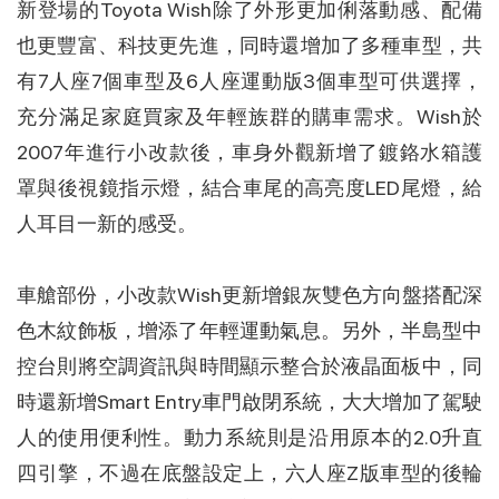
新登場的Toyota Wish除了外形更加俐落動感、配備
也更豐富、科技更先進，同時還增加了多種車型，共
有7人座7個車型及6人座運動版3個車型可供選擇，
充分滿足家庭買家及年輕族群的購車需求。Wish於
2007年進行小改款後，車身外觀新增了鍍鉻水箱護
罩與後視鏡指示燈，結合車尾的高亮度LED尾燈，給
人耳目一新的感受。
車艙部份，小改款Wish更新增銀灰雙色方向盤搭配深
色木紋飾板，增添了年輕運動氣息。另外，半島型中
控台則將空調資訊與時間顯示整合於液晶面板中，同
時還新增Smart Entry車門啟閉系統，大大增加了駕駛
人的使用便利性。動力系統則是沿用原本的2.0升直
四引擎，不過在底盤設定上，六人座Z版車型的後輪