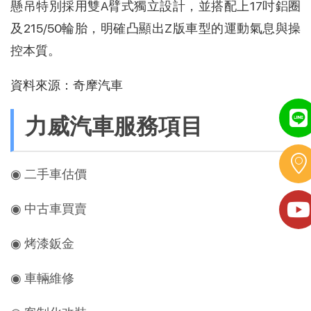
懸吊特別採用雙A臂式獨立設計，並搭配上17吋鋁圈
及215/50輪胎，明確凸顯出Z版車型的運動氣息與操
控本質。
資料來源：
奇摩汽車
力威汽車服務項目
◉ 二手車估價
◉ 中古車買賣
◉ 烤漆鈑金
◉ 車輛維修