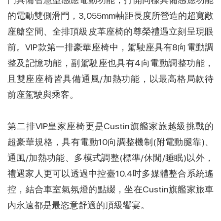
的電動雙側滑門，3,055mm軸距長度所營造的超寬敞
座艙空間、全排頂級皮革座椅的尊榮禮遇立刻呈現眼
前。VIP款第一排豪華座椅中，駕駛座具有8向電動調
整及記憶功能，副駕駛座也具有4向電動調整功能，
且雙座座椅皆具備通風/加熱功能，以最高格局款待
前座駕駛與乘客。
第二排VIP皇家座椅更是Custin旗艦家旅越級挑戰的
超豪華規格，具有電動10向調整機制(附電動腿靠)、
通風/加熱功能、多模式調整(標準/休閒/睡眠)以外，
禮遇家人更可以透過中控臺10.4吋多媒體整合系統遙
控，結合車室氣氛燈的點綴，坐在Custin旗艦家旅車
內永遠都是最恣意舒適的頂級饗宴。