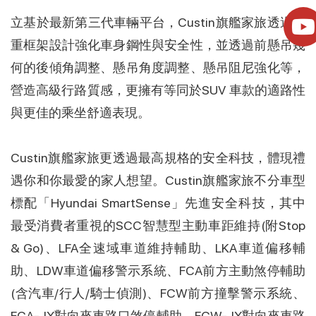
立基於最新第三代車輛平台，Custin旗艦家旅透過多
重框架設計強化車身鋼性與安全性，並透過前懸吊幾
何的後傾角調整、懸吊角度調整、懸吊阻尼強化等，
營造高級行路質感，更擁有等同於SUV 車款的適路性
與更佳的乘坐舒適表現。
Custin旗艦家旅更透過最高規格的安全科技，體現禮
遇你和你最愛的家人想望。Custin旗艦家旅不分車型
標配「Hyundai SmartSense」先進安全科技，其中
最受消費者重視的SCC智慧型主動車距維持(附Stop
& Go)、LFA全速域車道維持輔助、LKA車道偏移輔
助、LDW車道偏移警示系統、FCA前方主動煞停輔助
(含汽車/行人/騎士偵測)、FCW前方撞擊警示系統、
FCA-JX對向來車路口煞停輔助、FCW-JX對向來車路