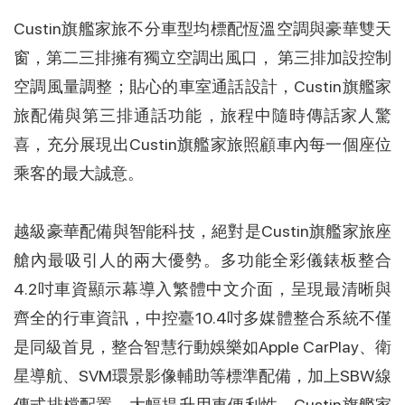
Custin旗艦家旅不分車型均標配恆溫空調與豪華雙天
窗，第二三排擁有獨立空調出風口， 第三排加設控制
空調風量調整；貼心的車室通話設計，Custin旗艦家
旅配備與第三排通話功能，旅程中隨時傳話家人驚
喜，充分展現出Custin旗艦家旅照顧車內每一個座位
乘客的最大誠意。
越級豪華配備與智能科技，絕對是Custin旗艦家旅座
艙內最吸引人的兩大優勢。多功能全彩儀錶板整合
4.2吋車資顯示幕導入繁體中文介面，呈現最清晰與
齊全的行車資訊，中控臺10.4吋多媒體整合系統不僅
是同級首見，整合智慧行動娛樂如Apple CarPlay、衛
星導航、SVM環景影像輔助等標準配備，加上SBW線
傳式排檔配置，大幅提升用車便利性。Custin旗艦家