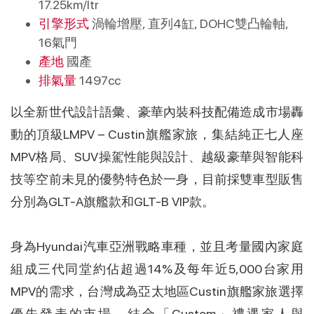
17.25km/ltr
引擎形式
渦輪增壓, 直列4缸, DOHC雙凸輪軸,
16氣門
產地
國產
排氣量
1497cc
以全新世代設計語彙、豪華內裝科技配備造成市場轟
動的頂級LMPV – Custin旗艦家旅，集結純正七人座
MPV格局、SUV操駕性能與設計、越級豪華與智能科
技等空前未見的優勢特色於一身，目前採雙車型販售
分別為GLT-A旗艦款和GLT-B VIP款。
身為Hyundai汽車亞洲戰略車種，並且考量國內家庭
組成三代同堂約佔超過14%及每年近5,000台家用
MPV的需求，台灣成為亞太地區Custin旗艦家旅選擇
優先發表的市場。結合「Custom」禮遇家人與