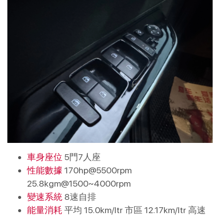
車身座位
5門7人座
性能數據
170hp@5500rpm
25.8kgm@1500~4000rpm
變速系統
8速自排
能量消耗
平均 15.0km/ltr 市區 12.17km/ltr 高速