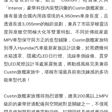
「Interior」豪華科技內裝雙詞彙的Custin旗艦家旅，
擁有最適合國內用路環境的4,950mm車身長度，且
透過長達3,055mm的軸距規劃，兼具了市區穿梭靈活
度與座艙空間極大化等雙重特點。不同於傳統家庭
MPV車型保守與方正的造型鋪陳，Custin旗艦家旅特
別導入Hyundai汽車最新家族設計語彙，於黑鑽幾何
水箱護罩、隱藏式LED日行燈、流線車側線條、貫穿
型LED尾燈設計等處展露無遺，將動感風格完美兼容
Custin旗艦家旅中，堪稱市場最具前衛洗鍊感的多功
能車型代表！
Custin旗艦家旅獲得熱烈迴響，媲美200萬以上MPV
級距的豪華舒適配備與空間絕對是關鍵之一，不僅尾
門具備智慧型感應電動功能，打開同樣具備感應功能