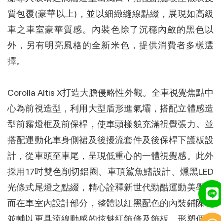
質包覆(豪華以上)，並以細緻縫線點綴，展現如高級
車之車室豪華質感。內裝色除了沉穩內斂的黑色以
外，另有明亮風格的全新米色，提供消費者多樣選
擇。
Corolla Altis X打造大膽侵略性外觀。全車視覺焦點中
心為前視造型，利用大型盾形進氣壩，搭配立體感造
型前霧燈框及前保桿，使車頭樣貌充滿視覺張力。並
搭配運動化車身側裙及後擾流套件及後保桿下護板設
計，從車頭至車尾，呈現低重心的一體視覺感。此外
採用17吋雙色削切鋁圈、車頂鯊魚鰭設計、燻黑LED
光條式尾燈之點綴，精心詮釋新世代勁酷運動美學。
而在車室內設計部分，整體以紅黑配色的內裝鋪陳，
並輔以更具流線動感的炫魅紅飾條及飾板，形塑個性