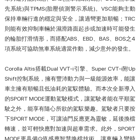
先系統)與TPMS(胎壓偵測警示系統)。VSC能夠主動
保持車輛行進的穩定與安全，讓過彎更加順暢；TRC
則能有效抑制車輛於濕滑路面起步或加速時可能發生
的輪胎打滑情形，而搭配ABS、EBD、BAS、BOS之4
項系統可協助煞車系統適當作動，減少意外的發生。
Corolla Altis搭載Dual VVT-i引擎、Super CVT-i附Up
Shift控制系統，擁有豐沛動力與一級能源效率，能讓
車主擁有順暢且低油耗的駕馭體驗。而本次全新導入
的SPORT MODE運動駕駛模式，讓駕駛者能在平順駕
駛之外，能享有隨心所欲的駕馭樂趣。駕駛者只要按
下SPORT MODE，可讓油門反應更為靈敏，延後換檔
轉速，並可輕快應對加速與超車需求。此外，SPORT
MODE更具備G值感應智慧換檔技術，讓車輛入彎時