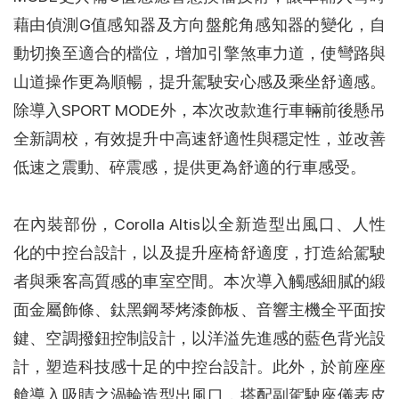
藉由偵測G值感知器及方向盤舵角感知器的變化，自
動切換至適合的檔位，增加引擎煞車力道，使彎路與
山道操作更為順暢，提升駕駛安心感及乘坐舒適感。
除導入SPORT MODE外，本次改款進行車輛前後懸吊
全新調校，有效提升中高速舒適性與穩定性，並改善
低速之震動、碎震感，提供更為舒適的行車感受。
在內裝部份，Corolla Altis以全新造型出風口、人性
化的中控台設計，以及提升座椅舒適度，打造給駕駛
者與乘客高質感的車室空間。本次導入觸感細膩的緞
面金屬飾條、鈦黑鋼琴烤漆飾板、音響主機全平面按
鍵、空調撥鈕控制設計，以洋溢先進感的藍色背光設
計，塑造科技感十足的中控台設計。此外，於前座座
艙導入吸睛之渦輪造型出風口，搭配副駕駛座儀表皮