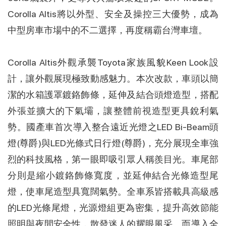
Corolla Altis將以外型、安全及操控三大優勢，成為
中型房車市場中的不二選擇，再度稱霸台灣車壇。
Corolla Altis外觀承襲Toyota家族風貌Keen Look設
計，讓外觀展現極致動感魅力。本次改款，車頭以簡
潔的水箱護罩鍍鉻飾條，延伸及結合頭燈造型，搭配
外張並擴大的下氣壩，讓整體前視造型更具銳利氣
勢。國產車首次導入整合遠近光燈之LED Bi-Beam頭
燈(尊爵)與LED光條式日行燈(尊爵)，充分展現全車強
烈的科技風格，第一眼即吸引眾人稱羨目光。車尾部
分則是縮小鍍鉻飾條寬度，並延伸結合光條造型尾
燈，使車尾造型具寬闊氣勢。全車系皆搭載具高級感
的LED光條尾燈，光源燈組更為密集，提升高效節能
照明與夜間安全性，散發迷人的耀眼風采。而導入全