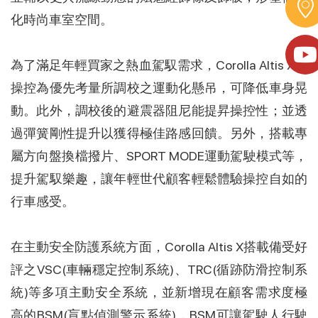
化時尚車室空間。
為了滿足年輕買家之熱血駕馭需求，Corolla Altis X以
操控為優先考量所調校之運動化懸吊，可降低車身晃
動。此外，調校後的避震器阻尼能提昇操控性；並透
過彈簧剛性提升以獲得極佳路感回饋。另外，搭載專
屬方向盤換檔撥片、SPORT MODE運動駕駛模式等，
提升駕馭樂趣，讓年輕世代顧客輕鬆體驗操控自如的
行車感受。
在主動安全防護系統方面，Corolla Altis X搭載備受好
評之VSC(車輛穩定控制系統)、TRC(循跡防滑控制系
統)等多項主動安全系統，並新增現在顧客需求度極
高的BSM(盲點偵測警示系統)，BSM可讓駕駛人行駛