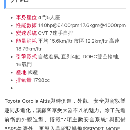
車身座位
4門5人座
性能數據
140hp@6400rpm 17.6kgm@4000rpm
變速系統
CVT 7速手自排
能量消耗
平均 15.6km/ltr 市區 12.2km/ltr 高速
18.79km/ltr
引擎形式
自然進氣, 直列4缸, DOHC雙凸輪軸,
16氣門
產地
國產
排氣量
1798cc
Toyota Corolla Altis與時俱進，外觀、安全與駕馭樂
趣同步進化，讓顧客享受大器不凡的魅力。除了先進
前衛的外觀造型、搭載“7項主動安全系統”與配備
6SRS氣囊外，更導入具駕馭樂趣的SPORT MODE。