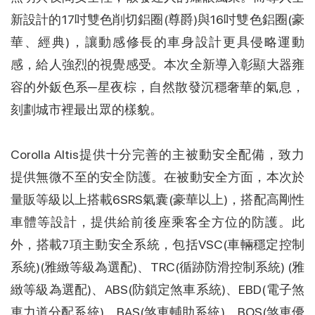
新設計的17吋雙色削切鋁圈(尊爵)與16吋雙色鋁圈(豪
華、經典)，讓動感修長的車身設計更具侵略運動
感，給人強烈的視覺感受。本次全新導入彰顯大器雍
容的外鈑色系─星夜棕，自然散發沉穩奢華的氣息，
刻劃城市裡最出眾的樣貌。
Corolla Altis提供十分完善的主被動安全配備，致力
提供無微不至的安全防護。在被動安全方面，本次於
量販等級以上搭載6SRS氣囊(豪華以上)，搭配高剛性
車體等設計，提供給前後座乘客全方位的防護。此
外，搭載7項主動安全系統，包括VSC(車輛穩定控制
系統)(雅緻等級為選配)、TRC(循跡防滑控制系統) (雅
緻等級為選配)、ABS(防鎖定煞車系統)、EBD(電子煞
車力道分配系統)、BAS(煞車輔助系統)、BOS(煞車優