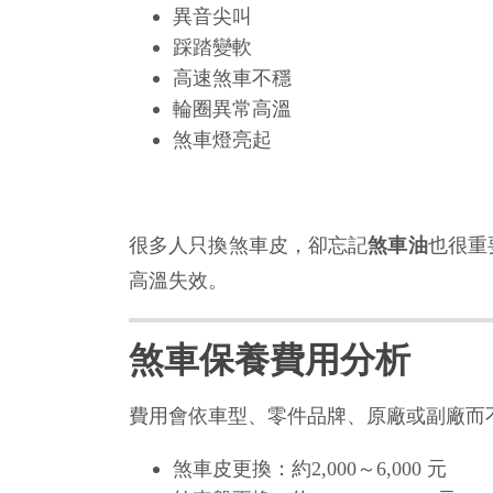
異音尖叫
踩踏變軟
高速煞車不穩
輪圈異常高溫
煞車燈亮起
很多人只換煞車皮，卻忘記
煞車油
也很重
高溫失效。
煞車保養費用分析
費用會依車型、零件品牌、原廠或副廠而
煞車皮更換：約2,000～6,000 元