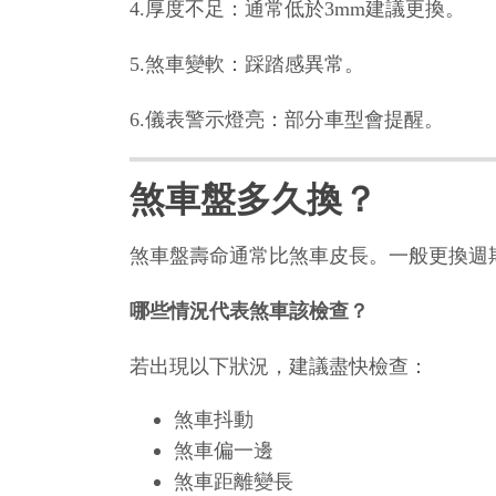
4.厚度不足：通常低於3mm建議更換。
5.煞車變軟：踩踏感異常。
6.儀表警示燈亮：部分車型會提醒。
煞車盤多久換？
煞車盤壽命通常比煞車皮長。一般更換週期
哪些情況代表煞車該檢查？
若出現以下狀況，建議盡快檢查：
煞車抖動
煞車偏一邊
煞車距離變長