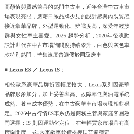
高顏值與質感兼具的熱門中古車，近年台灣中古車市
場表現亮眼，憑藉日系品牌少見的設計感與內裝質感
接近豪華品牌，外型運動化、辨識度高，深受年輕族
群與女性車主喜愛。2026 趨勢分析，2020年後魂動
設計世代在中古市場詢問度持續攀升，白色與灰色車
款特別熱門，轉售速度普遍優於同級房車。
■
 Lexus ES ／ Lexus IS
：
相較歐系豪華品牌折舊幅度較大，Lexus系列因豪華
品牌形象加分，加上妥善率高、故障率低與油電系統
成熟、養車成本優勢，在中古豪華車市場表現相對穩
定。2026中古行情ES車系仍是商務主管與家庭客層熱
門選擇；IS 則因運動化定位，在年輕買家市場具有高
度詢問度。5年內車齡車款價格表現普遍穩定。