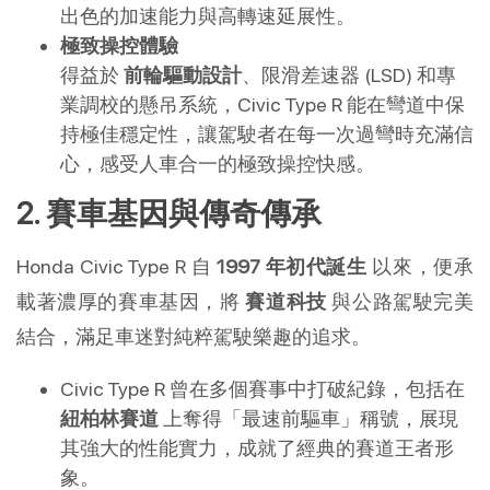
出色的加速能力與高轉速延展性。
極致操控體驗
得益於
前輪驅動設計
、限滑差速器 (LSD) 和專
業調校的懸吊系統，Civic Type R 能在彎道中保
持極佳穩定性，讓駕駛者在每一次過彎時充滿信
心，感受人車合一的極致操控快感。
2. 賽車基因與傳奇傳承
Honda Civic Type R 自
1997 年初代誕生
以來，便承
載著濃厚的賽車基因，將
賽道科技
與公路駕駛完美
結合，滿足車迷對純粹駕駛樂趣的追求。
Civic Type R 曾在多個賽事中打破紀錄，包括在
紐柏林賽道
上奪得「最速前驅車」稱號，展現
其強大的性能實力，成就了經典的賽道王者形
象。