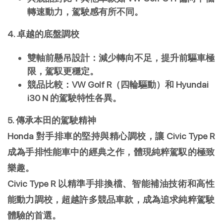
轉速動力，駕駛感有所不同。
4. 卓越的底盤調校
雙軸前懸吊設計：減少轉向不足，提升前驅車極
限，駕馭更穩定。
競品比較：VW Golf R（四輪驅動）和 Hyundai
i30 N 的駕駛特性各異。
5. 傳承本田的駕駛精神
Honda 對手排車的堅持與精心調校，讓 Civic Type R
成為手排性能車中的經典之作，體現純粹駕馭的極致
樂趣。
Civic Type R 以精準手排換檔、智能補油技術和高性
能動力調校，超越許多競品車款，成為追求純粹駕駛
體驗的首選。