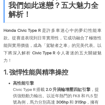
我們如此迷戀？五大魅力全
解析！
Honda Civic Type R
是許多車迷心中的夢幻性能車
款。從賽道表現到日常實用性，它成功融合了極致性
能與實用價值，成為「駕駛者之車」的完美代表。以
下將深入解析
Civic Type R
令人著迷的五大關鍵魅
力！
1. 強悍性能與精準操控
高性能引擎
Civic Type R 搭載
2.0 升渦輪增壓四缸引擎
，提
供強勁動力輸出。以近年熱門的 FK8 和 FL5 型
號為例，馬力分別高達
306hp
和
315hp
，擁有