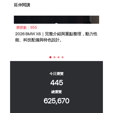
延伸閱讀
瀏覽數：955
瀏
2026 BMW X6｜完整介紹與重點整理，動力性
2
能、科技配備與特色設計。
價
今日瀏覽
445
總瀏覽
625,670