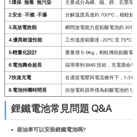
1.環保 · 無毒 · 無污染
主要成分為磷、鐵、鋰、石墨等
2.安全 · 不燃 · 不爆
分解溫度高達約 700°C，相較鉛
3.高放電效能
瞬間放電能力是鉛酸電池的 30倍
4.優異耐溫性能
工作溫度範圍達 -20°C 至 75°
5.輕量化設計
重量僅 5-9kg，相較傳統鉛酸電
6.電池壽命超長
採用專利 BMS 技術，充電壽命可達
7.快速充電
在適當電壓與電流條件下，1 小
8.電池待機時間長
自放電耗損率僅為鉛酸電池的 1
鋰鐵電池常見問題 Q&A
柴油車可以安裝鋰鐵電池嗎?