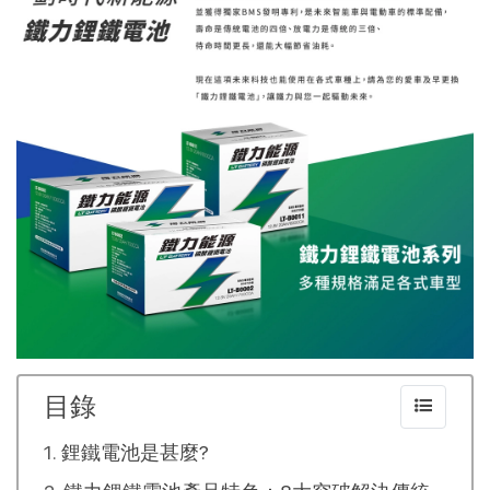
目錄
鋰鐵電池是甚麼?