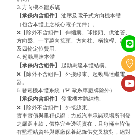
3. 方向機本體系統
 油壓及電子式方向機本體
【承保內含組件】
（包含本體上之核心電子元件）。
❌【除外不含組件】 伸縮囊、球接頭、供油管、
方向盤、十字萬向接頭、方向柱、橫拉桿、油泵
及四輪定位費用。
4. 起動馬達本體
 起動馬達本體結構。
【承保內含組件】
❌【除外不含組件】 外接線束、起動馬達繼電
器。
5. 發電機本體系統（🚨 歐系車廠牌除外）
 發電機本體結構。
【承保內含組件】
❌【除外不含組件】 外接線束。
實車實價與里程保證：力威汽車承諾現場所刊登
之嚴選車款，價格完全透明實在，且每輛車皆備
有監理站資料與原廠保養紀錄供交叉核對，絕對