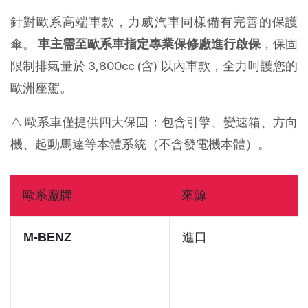
針對歐系高端車款，力威汽車同樣備有完善的保護
傘。 
，保固
車主需至歐系車指定專業保修廠進行啟保
限制排氣量於 3,800cc (含) 以內車款，全力呵護您的
歐洲座駕。
⚠️ 歐系車僅提供四大保固：包含引擎、變速箱、方向
機、起動馬達等本體系統（不含發電機本體）。
歐系廠牌
來源
進口
M-BENZ