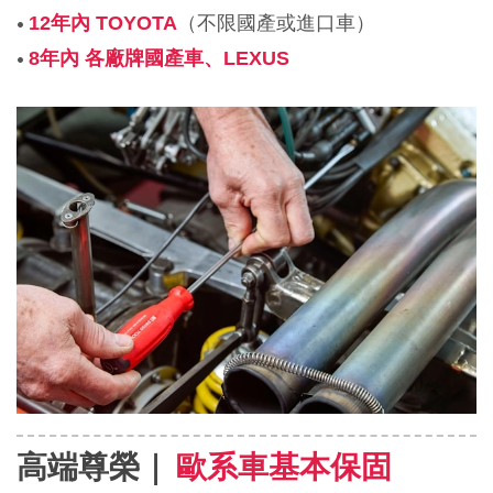
• 
（不限國產或進口車）
12年內 TOYOTA
• 
8年內 各廠牌國產車、LEXUS
高端尊榮｜ 
歐系車基本保固