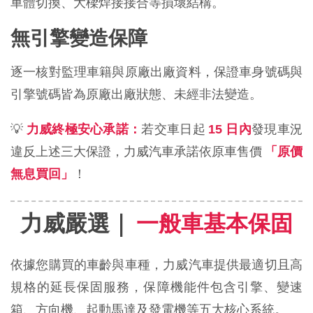
車體切換、大樑焊接接合等損壞結構。
無引擎變造保障
逐一核對監理車籍與原廠出廠資料，保證車身號碼與
引擎號碼皆為原廠出廠狀態、未經非法變造。
💡 
若交車日起 
發現車況
力威終極安心承諾：
15 日內
違反上述三大保證，力威汽車承諾依原車售價 
「原價
！
無息買回」
力威嚴選｜ 
一般車基本保固
依據您購買的車齡與車種，力威汽車提供最適切且高
規格的延長保固服務，保障機能件包含引擎、變速
箱、方向機、起動馬達及發電機等五大核心系統。