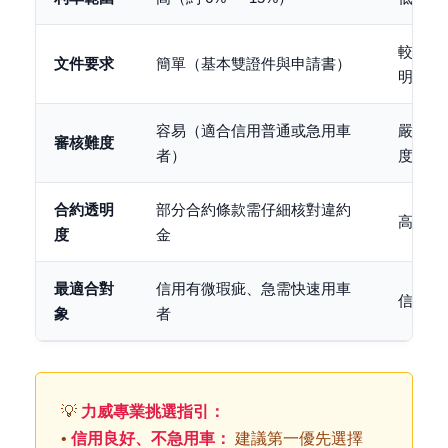
較多（
文件要求
簡單（基本雙證件與申請書）
明）
容易（適合信用普通或急用車
嚴格（
審核難度
者）
度）
合約透明
部分合約條款需仔細核對違約
高（受
度
金
最適合對
信用有微瑕疵、急需快速用車
信用良
象
者
💡
力威專業挑選指引：
•
信用良好、不急用車：
建議第一優先選擇