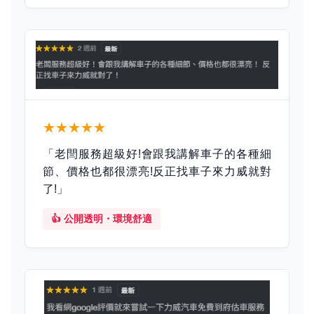
★★★★★
「老閆服務超級好!會跟我講解車子的各種細
節、價格也都很漂亮!反正找車子來力威就對
了!」
👍 公開透明・環境舒適