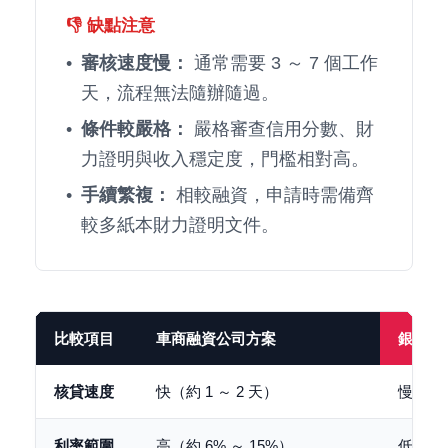
👎 缺點注意
審核速度慢：
通常需要 3 ～ 7 個工作
天，流程無法隨辦隨過。
條件較嚴格：
嚴格審查信用分數、財
力證明與收入穩定度，門檻相對高。
手續繁複：
相較融資，申請時需備齊
較多紙本財力證明文件。
比較項目
車商融資公司方案
銀行汽
核貸速度
快（約 1 ～ 2 天）
慢（約 
利率範圍
高（約 6% ～ 15%）
低（約 