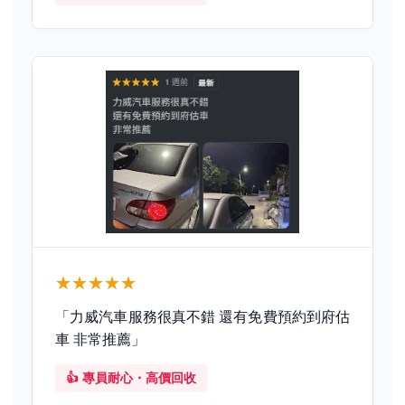
★★★★★
「力威汽車服務很真不錯 還有免費預約到府估
車 非常推薦」
👍 專員耐心・高價回收