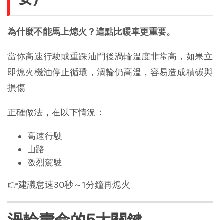
為什麼不能馬上熄火？這點比暖車更重要。
當你高速行駛或重踩油門後渦輪溫度非常高，如果立
即熄火機油停止循環，渦輪仍高溫，容易造成積碳與
損傷
正確做法
，
在以下情況：
高速行駛
山路
激烈駕駛
👉建議怠速30秒～1分鐘再熄火