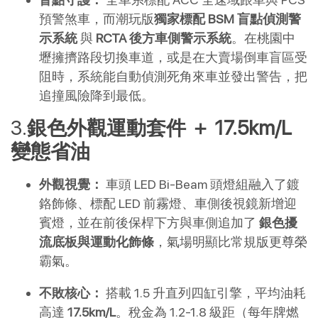
預警煞車，而潮玩版
獨家標配 BSM 盲點偵測警
示系統
 與 
RCTA 後方車側警示系統
。在桃園中
壢擁擠路段切換車道，或是在大賣場倒車盲區受
阻時，系統能自動偵測死角來車並發出警告，把
追撞風險降到最低。
銀色外觀運動套件 ＋ 17.5km/L 
變態省油
外觀視覺：
 車頭 LED Bi-Beam 頭燈組融入了鍍
鉻飾條、標配 LED 前霧燈、車側後視鏡新增迎
賓燈，並在前後保桿下方與車側追加了 
銀色擾
流底板與運動化飾條
，氣場明顯比常規版更尊榮
霸氣。
不敗核心：
 搭載 1.5 升直列四缸引擎，平均油耗
高達 
17.5km/L
。稅金為 1.2-1.8 級距（每年牌燃