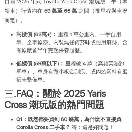
目前 2025 年式 Toyota Yaris Cross 潮玩版二手（準
新車）行情約在 
59 萬至 66 萬
 之間（視里程與車況
而定）。
高標價 (63萬+)：
 里程 1 萬公里內、一手自用
車、全車原漆、內裝無任何菸味或使用痕跡、含
有原廠首半年完整保養履歷。
低標價 (59萬以下)：
 里程破 4 萬（高頻業務跑
單車）、車身有微小板金刮痕、或內裝塑料有磨
損未整備車。
FAQ：關於 2025 Yaris 
Cross 潮玩版的熱門問題 
Q1：既然都要買到 60 幾萬，為什麼不直接買 
Corolla Cross 二手車？
 答：這是好問題！