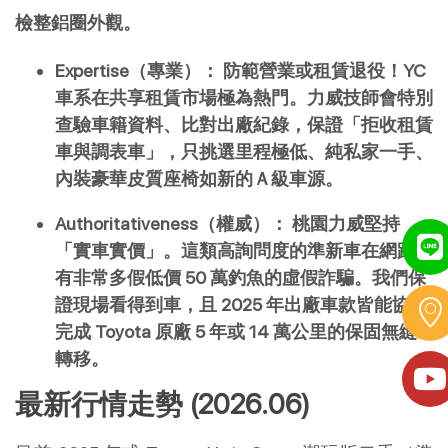
檢整鋁圈外觀。
Expertise（專業）：
防範營業或租賃退役！YC 
車系在共享租賃市場極為熱門。力威技師會特別
查驗車籍資料、比對出廠紀錄，保證「拒收租賃
車與調表車」，只挑選里程極低、純私家一手、
內裝豪華皮質座椅如新的Ａ級車源。
Authoritativeness（權威）：
桃園力威堅持
「實車實價」。這類高詢問度的準新車在網路上
有非常多假低價 50 萬釣魚的虛假詐騙。我們保
證現場看得到車，且 2025 年出廠車款皆能協助
完成 Toyota 原廠 5 年或 14 萬公里的保固無縫
轉移。
最新行情走勢 (2026.06)