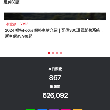
延伸閱讀
瀏覽數：283
2017 GLE350d Coupe二手值得買嗎？力威解析大斜背跑
旅通病
今日瀏覽
867
總瀏覽
626,092