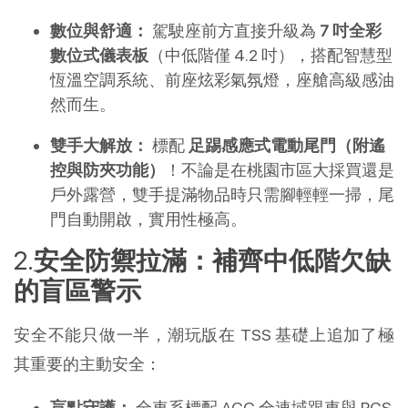
數位與舒適：
 駕駛座前方直接升級為 
7 吋全彩
數位式儀表板
（中低階僅 4.2 吋），搭配智慧型
恆溫空調系統、前座炫彩氣氛燈，座艙高級感油
然而生。
雙手大解放：
 標配 
足踢感應式電動尾門（附遙
控與防夾功能）
！不論是在桃園市區大採買還是
戶外露營，雙手提滿物品時只需腳輕輕一掃，尾
門自動開啟，實用性極高。
安全防禦拉滿：補齊中低階欠缺
的盲區警示
安全不能只做一半，潮玩版在 TSS 基礎上追加了極
其重要的主動安全：
盲點守護：
 全車系標配 ACC 全速域跟車與 PCS 