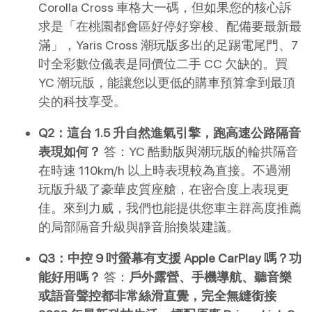
Corolla Cross 車格大一碼，但如果您的核心訴
求是「在桃園都會區好停好穿梭、配備要最新最
滿」，Yaris Cross 潮玩版多出的足踢電尾門、7
吋全彩數位儀表是同價位二手 CC 欠缺的。買 
YC 潮玩版，能讓您以更低的購車預算拿到最頂
尖的科技享受。
Q2：這台 1.5 升自然進氣引擎，跑高速公路隔音
表現如何？
 答：YC 酷動版與潮玩版的輪拱隔音
在時速 110km/h 以上時表現較為直接。不過潮
玩版升級了豪華皮質座艙，在密合度上表現更
佳。來到力威，我們也能提供您車主群高度推薦
的局部隔音升級與靜音胎換裝建議。
Q3：中控 9 吋螢幕有支援 Apple CarPlay 嗎？功
能好用嗎？
 答：
戶外露營、手機導航、聽音樂
或語音聲控都非常絲滑直覺，完全無縫銜接 