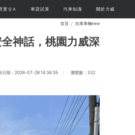
買賣ＱＡ
車貸試算
汽車知識
關於力威
首頁
在庫車輛new
補齊的安全神話，桃園力威深
瀏覽數：332
日期：2026-07-28 14:36:35