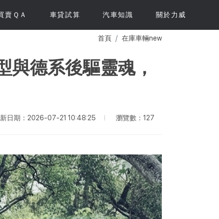
買賣ＱＡ
車貸試算
汽車知識
關於力威
首頁
在庫車輛new
系獵豹外型與德系後驅靈魂，
瀏覽數：127
新日期：2026-07-21 10:48:25