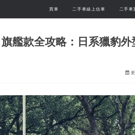
買車
二手車線上估車
二手車
 Q50 2.0t 旗艦款全攻略：日
更