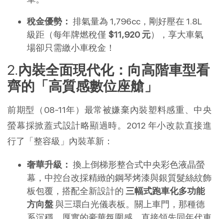
稅金優勢：
 排氣量為 1,796cc，剛好壓在 1.8L 
級距（每年牌燃稅僅 
$11,920 元
），享大車氣
場卻只需繳小車稅金！
內裝全面現代化：向高階車型看
齊的「高質感數位座艙」
前期型（08-11年）最常被嫌棄內裝塑料感重、中央
螢幕採掀蓋式設計略顯過時。2012 年小改款直接進
行了「整容級」內裝革新：
奢華升級：
 換上倒梯形整合式中央彩色液晶螢
幕，中控台改採精緻的鋼琴烤漆與銀質髮絲紋飾
板包覆，搭配全新設計的 
三幅式跑車化多功能
方向盤
 與三環白光儀表板。關上車門，那種德
系沉穩、厚實的豪華氛圍感，直接領先同年代車