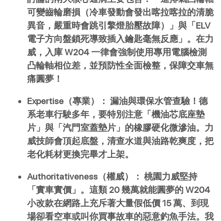
可變齒輪磨損（冷車發動會發出喀拉喀拉的清脆
異音，嚴重時會跳引擎燈胎壓故障）」與「ELV 
電子方向盤鎖死導致插入鑰匙毫無反應」。在力
威，入庫 W204 一律會強制使用專用電腦檢測
凸輪軸相位差，並預防性全面檢整，保障交車無
痛圓夢！
Expertise（專業）：
漏油與環保水管查驗！德
系老車行駛多年，要特別注意「機油芯底座墊
片」與「汽門室蓋墊片」的橡膠硬化微滲油。力
威技師會頂起底盤，清查水道與油路乾爽度，把
老化耗材更換完畢才上架。
Authoritativeness（權威）：
桃園力威堅持
「實車實價」。這類 20 幾萬就能圓夢的 W204 
小改款在網路上充斥著大量假低價 15 萬、到現
場卻看空車或叫你買事故車的惡意釣魚手法。我