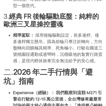
型一個世代。
經典 FR 後輪驅動底盤：純粹的
歐洲三叉星操控靈魂
精準駕馭：
 採用後輪驅動設定，前多連桿、後
多連桿獨立懸吊。因為前輪只專注於轉向，方向
盤轉向回饋極其精準、死角極小。行駛在國道三
號桃園段通勤或過彎時，沉穩吸地的紮實行路質
感，是現代輕休旅車完全無法給予的安心感。
2026 年二手行情與「避
坑」指南
Experience（經驗）：
我們觀察到這顆 M271 引
擎在行駛約 12-15 萬公里後，全台灣修車廠最常
討論的兩大核心通病主要包含：「進排氣凸輪軸