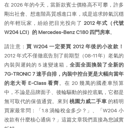
在 2026 年的今天，當新款賓士價格高不可攀，許多
剛出社會、想進階高質感進口車，或是追求帥氣沉穩
的年輕玩家，紛紛把目光投向了 
2012 年式（代號 
W204 LCI）的 Mercedes-Benz C180 四門房車
。
請注意：
買 W204 一定要買 2012 年後的小改款！
2012 年式不僅徹底告別了前期型（08-11年）老氣的
內裝與遲鈍的 5 速變速箱，
全面全面換裝了全新的 
7G-TRONIC 7 速手自排，內裝中控台更是大幅向當年
的老大哥 E-Class 看齊
。在 20 幾萬的國產車預算
中，不論是品牌面子、後輪驅動的操控底氣，它都是
無可取代的保值通貨。來到 
桃園力威二手車
 的精明
買家最常問：「1.8 渦輪稅金多少？」、「W204 小
改款有什麼核心通病？」這篇文章我們直接為您誠實