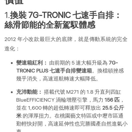
價值
換裝 7G-TRONIC 七速手自排：
絲滑節能的全新駕馭體感
2012 年小改款最巨大的底牌，就是傳動系統的完全
進化：
變速箱紅利：
 由前期的 5 速大幅升級為 
7G-
TRONIC PLUS 七速手自排變速箱
。換檔頓挫感
幾乎消失，高速巡航轉速大幅降低。
充沛動能：
 搭載代號 M271 的 1.8 升直列四缸 
BlueEFFICIENCY 渦輪增壓引擎，馬力 
156 匹
，
並在 1,600 轉的超低轉速即可釋放出 
25.5 公斤
米
 的渾厚扭力。在桃園藝文特區或中壢市區通
勤輕快好開，高速延伸性也完勝國產自然進氣小
車。