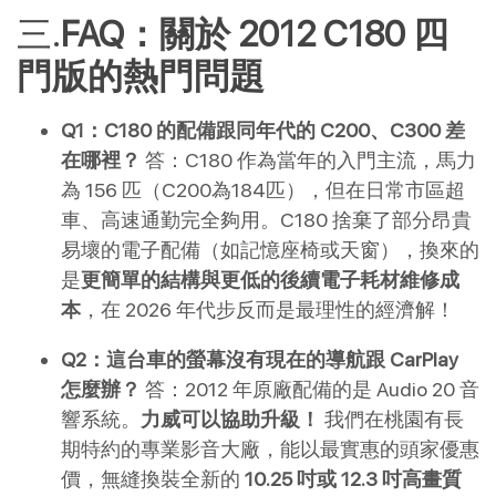
FAQ：關於 2012 C180 四
門版的熱門問題 
Q1：C180 的配備跟同年代的 C200、C300 差
在哪裡？
 答：C180 作為當年的入門主流，馬力
為 156 匹（C200為184匹），但在日常市區超
車、高速通勤完全夠用。C180 捨棄了部分昂貴
易壞的電子配備（如記憶座椅或天窗），換來的
是
更簡單的結構與更低的後續電子耗材維修成
本
，在 2026 年代步反而是最理性的經濟解！
Q2：這台車的螢幕沒有現在的導航跟 CarPlay 
怎麼辦？
 答：2012 年原廠配備的是 Audio 20 音
響系統。
力威可以協助升級！
 我們在桃園有長
期特約的專業影音大廠，能以最實惠的頭家優惠
價，無縫換裝全新的 
10.25 吋或 12.3 吋高畫質