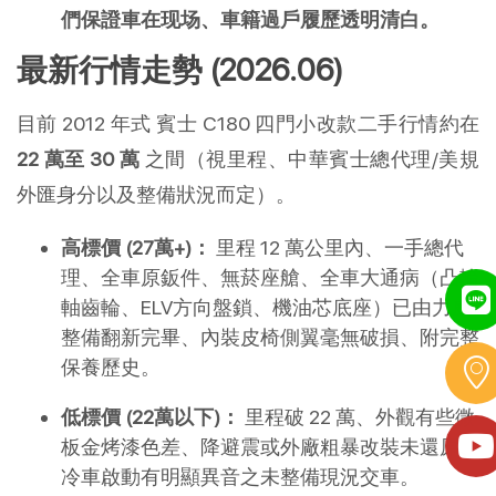
們保證車在现场、車籍過戶履歷透明清白。
最新行情走勢 (2026.06)
目前 2012 年式 賓士 C180 四門小改款二手行情約在 
22 萬至 30 萬
 之間（視里程、中華賓士總代理/美規
外匯身分以及整備狀況而定）。
高標價 (27萬+)：
 里程 12 萬公里內、一手總代
理、全車原鈑件、無菸座艙、全車大通病（凸輪
軸齒輪、ELV方向盤鎖、機油芯底座）已由力威
整備翻新完畢、內裝皮椅側翼毫無破損、附完整
保養歷史。
低標價 (22萬以下)：
 里程破 22 萬、外觀有些微
板金烤漆色差、降避震或外廠粗暴改裝未還原、
冷車啟動有明顯異音之未整備現況交車。