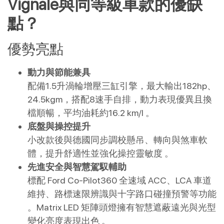
Vignale與同等級車款的優缺
點？
優勢亮點
動力與節能兼具
配備1.5升渦輪增壓三缸引擎，最大輸出182hp、
24.5kgm，搭配8速手自排，動力表現優異且換
檔順暢，平均油耗約16.2 km/l 。
底盤與操控提升
小改款後與德國同步調校懸吊、轉向與煞車軟
體，提升舒適性並強化操控靈敏度 。
先進安全與智慧駕馭輔助
標配 Ford Co-Pilot360 全速域 ACC、LCA 車道
維持、路標速限辨識與十字路口碰撞預警等功能
。Matrix LED 矩陣頭燈擁有智慧遮蔽遠光與光型
變化亮度表現出色 。