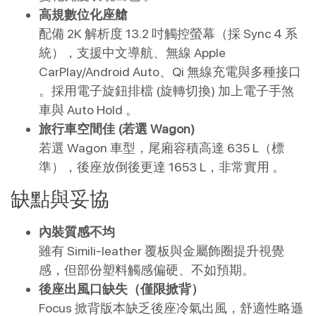
高規數位化座艙
配備 2K 解析度 13.2 吋觸控螢幕（採 Sync 4 系
統），支援中文導航、無線 Apple
CarPlay/Android Auto、Qi 無線充電與多種接口
。採用電子旋鈕排檔 (旋轉切換) 加上電子手煞
車與 Auto Hold 。
旅行車空間佳 (若選 Wagon)
若選 Wagon 車型，尾廂容積高達 635 L（標
準），後座放倒後更達 1653 L，非常實用 。
缺點與妥協
內裝質感不均
雖有 Simili-leather 覆板與金屬飾圈提升視覺
感，但部份塑料觸感偏硬、不如預期。
後座出風口缺失（僅限掀背）
Focus 掀背版本缺乏後座冷氣出風，舒適性略遜