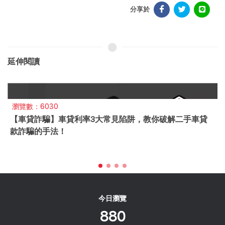
分享於
延伸閱讀
瀏覽數：6030
【車貸詐騙】車貸利率3大常見陷阱，教你破解二手車貸
款詐騙的手法！
今日瀏覽
880